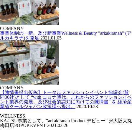
COMPANY
事業体制の⼀新、及び新事業Wellness & Beauty ”arkakiranah” (ア
ルカキラナ)を発⾜
2021.01.05
COMPANY
【陳情書提出仮称】トータルファッションイベント協議会(賛
同30社)として “with コロナ時代、これからのファッションイベ
ント業界の発展、及び社会的認知に向けての陳情書“ を 経済産
業省クールジャパン政策課へ提出。
2020.10.28
WELLNESS
KA-TSU事業として、”arkakiranah Product デビュー” @⼤阪⼤丸
梅⽥店POPUP EVENT
2021.03.26