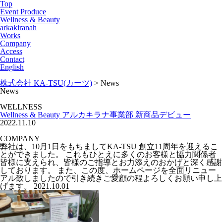
Top
Event Produce
Wellness & Beauty
arkakiranah
Works
Company
Access
Contact
English
株式会社 KA-TSU(カーツ)
>
News
News
WELLNESS
Wellness & Beauty アルカキラナ事業部 新商品デビュー
2022.11.10
COMPANY
弊社は、10⽉1⽇をもちましてKA-TSU 創⽴11周年を迎えるこ
とができました。 これもひとえに多くのお客様と協⼒関係者
皆様に⽀えられ、皆様のご指導とお⼒添えのおかげと深く感謝
しております。 また、この度、ホームページを全⾯リニュー
アル致しましたので引き続きご愛顧の程よろしくお願い申し上
げます。
2021.10.01