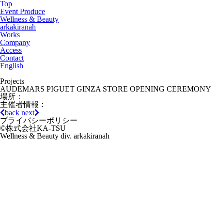
Top
Event Produce
Wellness & Beauty
arkakiranah
Works
Company
Access
Contact
English
Projects
AUDEMARS PIGUET GINZA STORE OPENING CEREMONY
場所：
主催者情報：
back
next
プライバシーポリシー
©株式会社KA-TSU
Wellness & Beauty div. arkakiranah