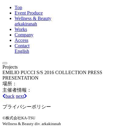
Top
Event Produce
Wellness & Beauty
arkakiranah
Works
Company
Access
Contact
English
Projects
EMILIO PUCCI S/S 2016 COLLECTION PRESS
PRESENTATION
場所：
主催者情報：
back
next
プライバシーポリシー
©株式会社KA-TSU
Wellness & Beauty div. arkakiranah