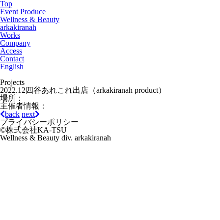
Top
Event Produce
Wellness & Beauty
arkakiranah
Works
Company
Access
Contact
English
Projects
2022.12四谷あれこれ出店（arkakiranah product）
場所：
主催者情報：
back
next
プライバシーポリシー
©株式会社KA-TSU
Wellness & Beauty div. arkakiranah