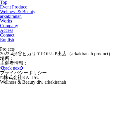
Top
Event Produce
Wellness & Beauty
arkakiranah
Works
Company
Access
Contact
English
Projects
2022.4渋谷ヒカリエPOP-UP出店（arkakiranah product）
場所：
主催者情報：
back
next
プライバシーポリシー
©株式会社KA-TSU
Wellness & Beauty div. arkakiranah